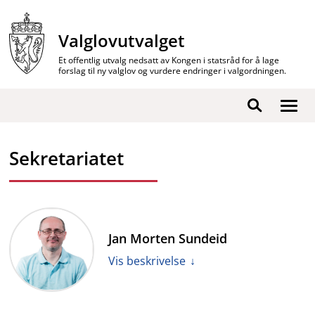
Hopp
til
Valglovutvalget
innhold
Et offentlig utvalg nedsatt av Kongen i statsråd for å lage
forslag til ny valglov og vurdere endringer i valgordningen.
Vis
Søk
/
skjul
Sekretariatet
men
Jan Morten Sundeid
Vis beskrivelse