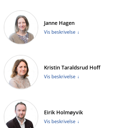
Grimsrud er tidligere vararepresentant til Stortinget.
Hun satt i utviklingsutvalget som la frem NOU 2008:14
Janne Hagen
Samstemt for utvikling?
Grimsrud representerer
Senterpartiet i utvalget.
Vis beskrivelse
Hagen er ingeniør og arbeider i Norges vassdrags- og
energidirektorat (NVE). Hagen var medlem av Digitalt
Kristin Taraldsrud Hoff
sårbarhetsutvalg (Lysne-utvalget) som la frem NOU
2015:13
Digital sårbarhet – sikkert samfunn
, og ledet
Vis beskrivelse
informasjonssikkerhetsutvalget i Næringslivets
sikkerhetsråd i 2014.
Hoff er statsviter og direktør for næringspolitikk i
Norsk Landbrukssamvirke. Hun har tidligere vært
Eirik Holmøyvik
adm. direktør i analysebyrået Opinion. Hun satt som
medlem av matkjedeutvalget som la frem NOU 2011:4
Vis beskrivelse
Mat, makt og avmakt
.