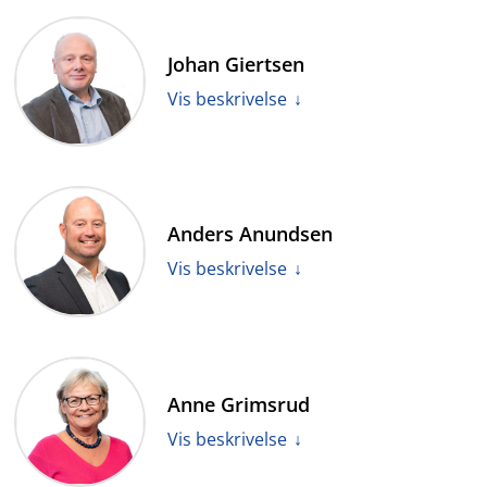
Christensen er statsviter og forskningsleder ved Uni
Research Rokkansenteret. Christensen var sekretær i
Johan Giertsen
det forrige valglovutvalget som la frem NOU 2001:3
Velgere, valgordning, valgte
.
Vis beskrivelse
Giertsen er professor i rettsvitenskap ved Det
juridiske fakultet ved Universitetet i Bergen, og har
Anders Anundsen
tidligere vært medlem av Bergen bystyre, Hordaland
fylkesting og vararepresentant til Stortinget. Giertsen
Vis beskrivelse
representerer Høyre i utvalget.
Anundsen arbeider nå som advokatfullmektig. Han
var stortingsrepresentant i perioden 2005 til 2017. Fra
Anne Grimsrud
oktober 2013 til desember 2016 var han justis- og
beredskapsminister i Erna Solbergs regjering.
Vis beskrivelse
Anundsen representerer Frp i utvalget.