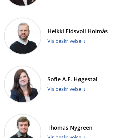
Holmøyvik er professor i rettsvitenskap ved Det
juridiske fakultet ved Universitetet i Bergen.
Heikki Eidsvoll Holmås
Holmøyvik er norsk varamedlem til
Veneziakommisjonen og er medlem av Språkutvalget
Vis beskrivelse
for Grunnloven.
Holmås er tidligere stortingsrepresentant, og var
utviklingsminister fra 2012-2013 i Stoltenberg II-
Sofie A.E. Høgestøl
regjeringen. Fra høsten 2017 er han masterstudent
ved NHH og BI. Holmås representerer Sosialistisk
Vis beskrivelse
Venstreparti i utvalget.
Høgestøl er jurist og stipendiat ved Norsk senter for
menneskerettigheter ved Universitet i Oslo. Hun er
Thomas Nygreen
varamedlem til Den norske Nobelkomite i perioden
2018-2020. Høgestøl representerer Venstre i utvalget.
Vis beskrivelse