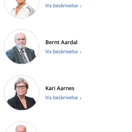
Strømmen representerer Miljøpartiet De Grønne i
Vis beskrivelse
utvalget.
Tørresdal er rektor og tidligere stortingsrepresentant.
Hun var medlem av utvalget som la frem NOU 2010:8
Bernt Aardal
Med forskertrang og lekelyst
. Tørresdal representerer
Kristelig Folkeparti i utvalget.
Vis beskrivelse
Aardal er professor i statsvitenskap ved Universitetet i
Oslo. Aardal ledet arbeidsgruppen for utredning av
Kari Aarnes
elektronisk stemmegivning og var medlem av det
forrige valglovutvalget som la frem NOU 2001:3.
Vis beskrivelse
Aarnes er kontorsjef og valgansvarlig i Steinkjer
kommune. Aarnes er medlem av styret i Valgforum og