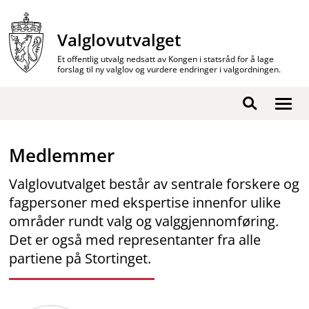
Hopp
til
Valglovutvalget
innhold
Et offentlig utvalg nedsatt av Kongen i statsråd for å lage
forslag til ny valglov og vurdere endringer i valgordningen.
Vis
Søk
/
skjul
Medlemmer
men
Valglovutvalget består av sentrale forskere og
fagpersoner med ekspertise innenfor ulike
områder rundt valg og valggjennomføring.
Det er også med representanter fra alle
partiene på Stortinget.