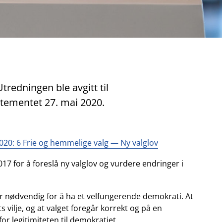
Utredningen ble avgitt til
ementet 27. mai 2020.
20: 6 Frie og hemmelige valg — Ny valglov
2017 for å foreslå ny valglov og vurdere endringer i
er er nødvendig for å ha et velfungerende demokrati. At
 vilje, og at valget foregår korrekt og på en
or legitimiteten til demokratiet.